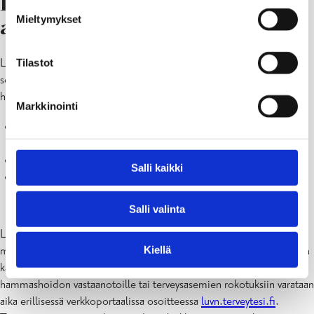
Lunnassa mahdollista varata
Mieltymykset
aikoja rajattuihin palveluihin
Lunnan itseajanvaraus on mahdollista rajatuissa palveluissa Lunna-
Tilastot
sovelluksessa ja Lunnan selainversiossa osoitteessa
lunna.fi
. Tällä
hetkellä asiakas voi varata aikoja
Markkinointi
äitiysneuvolan ensikäynneille (etävastaanotto, raskausviikot 8–
10)
fysioterapian ja aikuisten toimintaterapian ensikäynneille
Salli kaikki
koulu ja opiskeluterveydenhuollon terveydenhoitajan käynnille
tai kutsuntatarkastukseen.
Salli valinta
Lunnassa itse varattavien aikojen valikoimaa laajennetaan
Kiellä
myöhemmin vaiheittain. Nyt siirtymävaiheessa itseajanvaraukseen on
käytössä myös muita digitaalisen asioinnin kanavia. Esimerkiksi
hammashoidon vastaanotoille tai terveysasemien rokotuksiin varataan
aika erillisessä verkkoportaalissa osoitteessa
luvn.terveytesi.fi
.