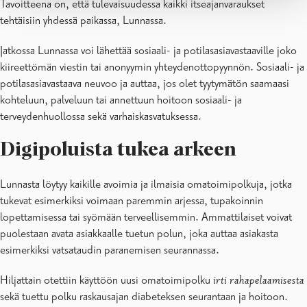
Tavoitteena on, että tulevaisuudessa kaikki itseajanvaraukset
tehtäisiin yhdessä paikassa, Lunnassa.
Jatkossa Lunnassa voi lähettää sosiaali- ja potilasasiavastaaville joko
kiireettömän viestin tai anonyymin yhteydenottopyynnön. Sosiaali- ja
potilasasiavastaava neuvoo ja auttaa, jos olet tyytymätön saamaasi
kohteluun, palveluun tai annettuun hoitoon sosiaali- ja
terveydenhuollossa sekä varhaiskasvatuksessa.
Digipoluista tukea arkeen
Lunnasta löytyy kaikille avoimia ja ilmaisia omatoimipolkuja, jotka
tukevat esimerkiksi voimaan paremmin arjessa, tupakoinnin
lopettamisessa tai syömään terveellisemmin. Ammattilaiset voivat
puolestaan avata asiakkaalle tuetun polun, joka auttaa asiakasta
esimerkiksi vatsataudin paranemisen seurannassa.
Hiljattain otettiin käyttöön uusi omatoimipolku
irti rahapelaamisesta
sekä tuettu polku raskausajan diabeteksen seurantaan ja hoitoon.