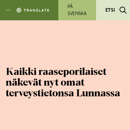
Siirry pääsisältöön
PÅ
ETSI
SVENSKA
Kaikki raaseporilaiset
näkevät nyt omat
terveystietonsa Lunnassa