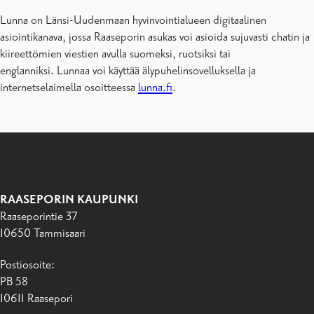
Lunna on Länsi-Uudenmaan hyvinvointialueen digitaalinen
asiointikanava, jossa Raaseporin asukas voi asioida sujuvasti chatin ja
kiireettömien viestien avulla suomeksi, ruotsiksi tai
englanniksi. Lunnaa voi käyttää älypuhelinsovelluksella ja
internetselaimella osoitteessa
lunna.fi
.
RAASEPORIN KAUPUNKI
Raaseporintie 37
10650 Tammisaari
Postiosoite:
PB 58
10611 Raasepori