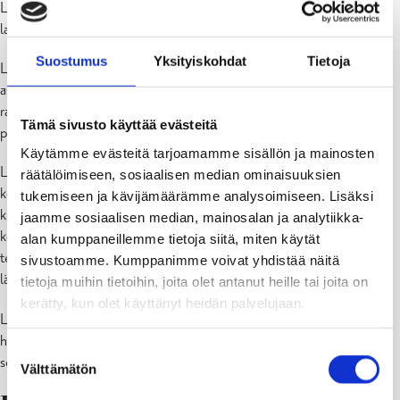
Lunnassa muun muassa ajanvaraukset, potilaskertomukset,
laboratoriolähetteet ja -tulokset.
Suostumus
Yksityiskohdat
Tietoja
Lunna on otettu Raaseporissa laajasti käyttöön: jo 42 % Raaseporin
asukkaista käyttää Lunnaa. Digitaalinen asiointi helpottaa
raaseporilaisten arkea, kun yhteyden omaan palveluun saa ilman
Tämä sivusto käyttää evästeitä
puhelua ja asioita voi hoitaa rauhassa silloin, kun se itselle sopii.
Käytämme evästeitä tarjoamamme sisällön ja mainosten
Lunnassa näkyy vain Länsi-Uudenmaan hyvinvointialueen palveluja
räätälöimiseen, sosiaalisen median ominaisuuksien
koskevia tietoja ja kirjauksia. Esimerkiksi HUSin palveluista tehdyt
tukemiseen ja kävijämäärämme analysoimiseen. Lisäksi
kirjaukset näkyvät edelleen Maisassa. OmaKannasta voi katsoa
jaamme sosiaalisen median, mainosalan ja analytiikka-
kootusti tietoja sekä julkisesta että yksityisestä sosiaali- ja
alan kumppaneillemme tietoja siitä, miten käytät
terveydenhuollosta. OmaKanta on myös helpoin tapa uusia
sivustoamme. Kumppanimme voivat yhdistää näitä
lääkereseptit.
tietoja muihin tietoihin, joita olet antanut heille tai joita on
kerätty, kun olet käyttänyt heidän palvelujaan.
Lunnassa on myös mahdollisuus perua aiempaa laajemmin
hyvinvointialueen eri palvelujen ajanvarauksia. Aikojen perumisessa
Suostumuksen
sovelletaan Länsi-Uudenmaan hyvinvointialueen
peruutusehtoja
.
Välttämätön
valinta