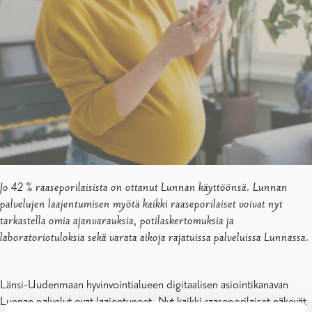
Jo 42 % raaseporilaisista on ottanut Lunnan käyttöönsä. Lunnan
palvelujen laajentumisen myötä kaikki raaseporilaiset voivat nyt
tarkastella omia ajanvarauksia, potilaskertomuksia ja
laboratoriotuloksia sekä varata aikoja rajatuissa palveluissa Lunnassa.
Länsi-Uudenmaan hyvinvointialueen digitaalisen asiointikanavan
Lunnan palvelut ovat laajentuneet. Nyt kaikki raaseporilaiset näkevät