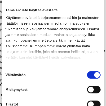
omien tekojen kertymää voi seurata reaaliajassa sovelluksessa.
Tämä sivusto käyttää evästeitä
Vuoden 2025 Suomen yhteisöllisimmäksi kunnaksi valittiin
Raaseporin kaupunki. Raasepori palkittiin 2600 euron
Käytämme evästeitä tarjoamamme sisällön ja mainosten
palkintopotilla, joka on tarkoitettu koko yhteisön hyväksi. Kilpailu
räätälöimiseen, sosiaalisen median ominaisuuksien
järjestettiin nyt toista kertaa.
tukemiseen ja kävijämäärämme analysoimiseen. Lisäksi
jaamme sosiaalisen median, mainosalan ja analytiikka-
“Ilahduin, kun saimme tiedon palkinnosta. Aloimme käyttää
alan kumppaneillemme tietoja siitä, miten käytät
Commua viime vuonna kokeilumielessä, mutta jo yhden vuoden
sivustoamme. Kumppanimme voivat yhdistää näitä
aikana asukkaamme ovat ottaneet sovelluksen omakseen ja auttaneet
tietoja muihin tietoihin, joita olet antanut heille tai joita on
toisiaan monin tavoin. Palkinto on todiste siitä, miten pienet hyvät
kerätty, kun olet käyttänyt heidän palvelujaan.
teot luovat turvallisuutta ja yhteisöllisyyttä. Olemme voittaneet
tämän palkinnon raaseporilaisten sitoutumisen ansiosta. Joka kerta,
Suostumuksen
kun olette auttaneet jotakuta, olette osoittaneet, miten suuri voima
Välttämätön
valinta
piilee toisista välittämisessä ja toisten auttamisessa”, sanoo
Barbro
Österman
, viestintä- ja osallisuuskoordinaattori.
Mieltymykset
Yhteisöllisyys on yhteinen
vastuu, joka rakentuu arjen
Tilastot