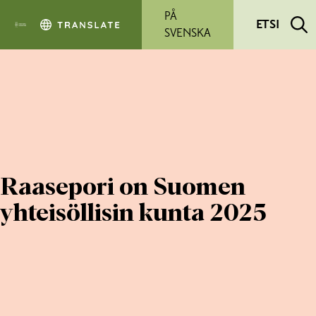
Siirry pääsisältöön
PÅ
ETSI
SVENSKA
Raasepori on Suomen
yhteisöllisin kunta 2025