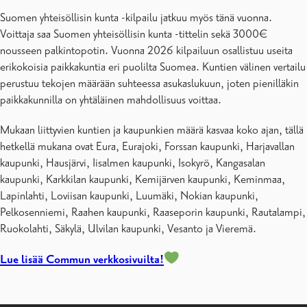
Suomen yhteisöllisin kunta -kilpailu jatkuu myös tänä vuonna.
Voittaja saa Suomen yhteisöllisin kunta -tittelin sekä 3000€
nousseen palkintopotin. Vuonna 2026 kilpailuun osallistuu useita
erikokoisia paikkakuntia eri puolilta Suomea. Kuntien välinen vertailu
perustuu tekojen määrään suhteessa asukaslukuun, joten pienilläkin
paikkakunnilla on yhtäläinen mahdollisuus voittaa.
Mukaan liittyvien kuntien ja kaupunkien määrä kasvaa koko ajan, tällä
hetkellä mukana ovat Eura, Eurajoki, Forssan kaupunki, Harjavallan
kaupunki, Hausjärvi, Iisalmen kaupunki, Isokyrö, Kangasalan
kaupunki, Karkkilan kaupunki, Kemijärven kaupunki, Keminmaa,
Lapinlahti, Loviisan kaupunki, Luumäki, Nokian kaupunki,
Pelkosenniemi, Raahen kaupunki, Raaseporin kaupunki, Rautalampi,
Ruokolahti, Säkylä, Ulvilan kaupunki, Vesanto ja Vieremä.
Lue lisää Commun verkkosivuilta!