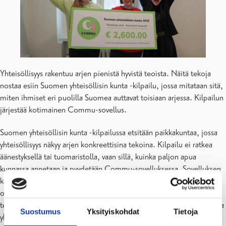
Yhteisöllisyys rakentuu arjen pienistä hyvistä teoista. Näitä tekoja
nostaa esiin Suomen yhteisöllisin kunta -kilpailu, jossa mitataan sitä,
miten ihmiset eri puolilla Suomea auttavat toisiaan arjessa. Kilpailun
järjestää kotimainen Commu-sovellus.
Suomen yhteisöllisin kunta -kilpailussa etsitään paikkakuntaa, jossa
yhteisöllisyys näkyy arjen konkreettisina tekoina. Kilpailu ei ratkea
äänestyksellä tai tuomaristolla, vaan sillä, kuinka paljon apua
kunnassa annetaan ja pyydetään Commu-sovelluksessa. Sovelluksen
kautta kuka tahansa kisaan osallistuvan paikkakunnan asukas voi
osallistua tarjoamalla tai pyytämällä apua arjen tilanteissa. Hyviä
tekoja voivat olla esimerkiksi kauppa-apu, lemmikinhoito, juttuseura
Suostumus
Yksityiskohdat
Tietoja
yksinäiselle tai tavaroiden lainaaminen. Kilpailun etenemistä ja