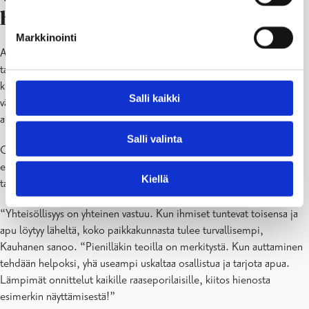
hyvistä teoista
Markkinointi
Asukkaat saavat vaikuttaa palkintopotin käyttökohteeseen ja
tavoitteena on, että voitto hyödyttää koko yhteisöä. Aiemmin
kilpailun voittanut Harjavallan kaupunki käytti palkintorahan
Salli kaikki
vähävaraisten perheiden joululahjoihin ja koulutarvikkeisiin koulunsa
aloittaville lapsille.
Salli valinta
Commu-sovelluksen perustaja Karoliina Kauhanen pitää kilpailua
esimerkkinä siitä, miten yhteisöllisyyttä voidaan vahvistaa käytännön
Kiellä
tasolla.
“Yhteisöllisyys on yhteinen vastuu. Kun ihmiset tuntevat toisensa ja
apu löytyy läheltä, koko paikkakunnasta tulee turvallisempi,
Kauhanen sanoo. “Pienilläkin teoilla on merkitystä. Kun auttaminen
tehdään helpoksi, yhä useampi uskaltaa osallistua ja tarjota apua.
Lämpimät onnittelut kaikille raaseporilaisille, kiitos hienosta
esimerkin näyttämisestä!”