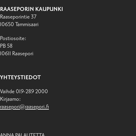
RAASEPORIN KAUPUNKI
Raaseporintie 37
10650 Tammisaari
Postiosoite:
PB 58
10611 Raasepori
YHTEYSTIEDOT
Vaihde 019-289 2000
Kirjaamo:
raasepori@raasepori.fi
ANNA PALAUTETTA