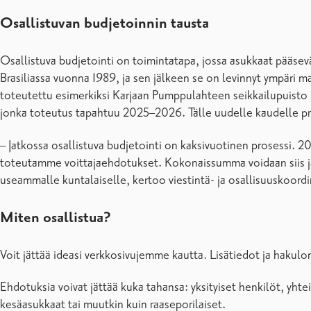
Osallistuvan budjetoinnin tausta
Osallistuva budjetointi on toimintatapa, jossa asukkaat pääse
Brasiliassa vuonna 1989, ja sen jälkeen se on levinnyt ympäri 
toteutettu esimerkiksi Karjaan Pumppulahteen seikkailupuisto 
jonka toteutus tapahtuu 2025–2026. Tälle uudelle kaudelle p
– Jatkossa osallistuva budjetointi on kaksivuotinen prosessi.
toteutamme voittajaehdotukset. Kokonaissumma voidaan siis ja
useammalle kuntalaiselle, kertoo viestintä- ja osallisuuskoord
Miten osallistua?
Voit jättää ideasi verkkosivujemme kautta. Lisätiedot ja hakul
Ehdotuksia voivat jättää kuka tahansa: yksityiset henkilöt, yhte
kesäasukkaat tai muutkin kuin raaseporilaiset.