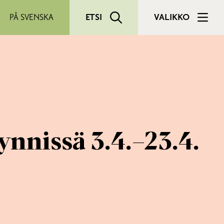
PÅ SVENSKA
ETSI
VALIKKO
nnissä 3.4.–23.4.