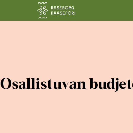
Siirry pääsisältöön
Osallistuvan budjet