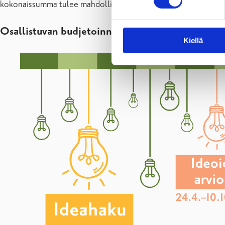
kokonaissumma tulee mahdollisimman täyteen, mutta ei ylity.
Osallistuvan budjetoinnin vaiheet
Kiellä