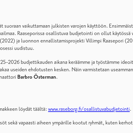
vät suoraan vaikuttamaan julkisten varojen käyttöön. Ensimmäis
maailmaa. Raaseporissa osallistuva budjetointi on ollut käytöss
(2022) ja luonnon ennallistamisprojekti Villimpi Raasepori (20
rosessi uudistuu.
 2025–2026 budjettikauden aikana keräämme ja työstämme ideoit
kaa useiden ehdotusten kesken. Näin varmistetaan useamman id
inaattori
Barbro Österman
.
omakkeen löydät täältä:
www.raseborg.fi/osallistuvabudjetointi
.
isöt sekä vapaasti aiheen ympärille kootut ryhmät, kuten kerhot,