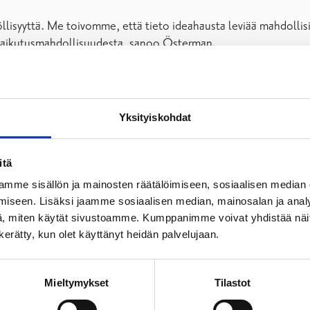
llisyyttä. Me toivomme, että tieto ideahausta leviää mahdollisi
tä vaikutusmahdollisuudesta, sanoo Österman.
 työpajojen muodossa ideoimaan omia ehdotuksiaan.
 opetussuunnitelmamme tavoitteita, joita hankkeen myötä pääs
Yksityiskohdat
den työstämiseen helposti hahmotettavassa koossa, kertoo ope
ta on ennenkin saatu juuri nuorilta, jatkaa Salminen.
itä
mme sisällön ja mainosten räätälöimiseen, sosiaalisen median
iseen. Lisäksi jaamme sosiaalisen median, mainosalan ja analy
, miten käytät sivustoamme. Kumppanimme voivat yhdistää näitä t
. Ehdotukset voivat olla esimerkiksi tapahtumia (musiikkiesitykse
n kerätty, kun olet käyttänyt heidän palvelujaan.
ä hankintoja. Idea voi olla pieni tai iso ja sama taho/henkilö v
äy läpi ehdotukset ja tarkistaa, mitkä ehdotuksista täyttävät kr
Mieltymykset
Tilastot
osikkinsa. Ehdotuksia valitaan toteutukseen äänimäärän mukais