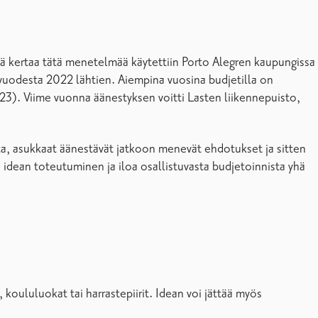
tä kertaa tätä menetelmää käytettiin Porto Alegren kaupungissa
ä vuodesta 2022 lähtien. Aiempina vuosina budjetilla on
23). Viime vuonna äänestyksen voitti Lasten liikennepuisto,
a, asukkaat äänestävät jatkoon menevät ehdotukset ja sitten
ean toteutuminen ja iloa osallistuvasta budjetoinnista yhä
 koululuokat tai harrastepiirit. Idean voi jättää myös