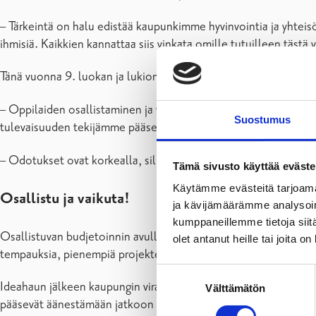
– Tärkeintä on halu edistää kaupunkimme hyvinvointia ja yhteisö
ihmisiä. Kaikkien kannattaa siis vinkata omille tutuilleen täs
Tänä vuonna 9. luokan ja lukion oppilaat pääsevät kouluissa
– Oppilaiden osallistaminen ja yhteiskuntavaikuttaminen ovat
Suostumus
tulevaisuuden tekijämme pääsevät konkreettisesti tulevaisuu
– Odotukset ovat korkealla, sillä universumia mullistavia ideoi
Tämä sivusto käyttää eväste
Käytämme evästeitä tarjoama
Osallistu ja vaikuta!
ja kävijämäärämme analysoim
kumppaneillemme tietoja siitä
Osallistuvan budjetoinnin avulla voi toteuttaa erilaisia ideoita
olet antanut heille tai joita o
tempauksia, pienempiä projekteja tai asumisviihtyvyyttä lisäävi
Suostumuksen
Ideahaun jälkeen kaupungin viranhaltijoista koostuva työryhmä k
Välttämätön
valinta
pääsevät äänestämään jatkoon päässeiden ideoiden joukosta su