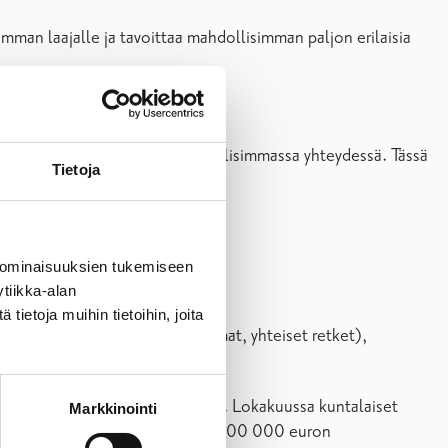
mman laajalle ja tavoittaa mahdollisimman paljon erilaisia
tään toteuttamaan mitä luonnollisimmassa yhteydessä. Tässä
Tietoja
tuspäällikkö
Jari Salminen
.
 ominaisuuksien tukemiseen
tiikka-alan
ietoja muihin tietoihin, joita
t, kulttuuri- ja liikuntatapahtumat, yhteiset retket),
oi jättää useamman idean.
iteerit ja ovat toteutuskelpoisia. Lokakuussa kuntalaiset
Markkinointi
essa järjestyksessä siten, että 100 000 euron