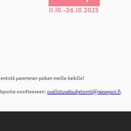
ntistä paremman paikan meille kaikille!
hköpostia osoitteeseen:
osallistuvabudjetointi@raasepori.fi
.