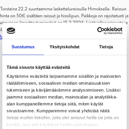
Torstaina 22.2 suuntaamme laskettelureissulle Himokselle. Reissun
hinta on 50€ sisältäen reissut ja hissilipun. Paikkoja on rajoitetusti ja
viimeinen ilmoittautumispäivä on 15.2.2024. Lisää infoa reissusta ja
ilmoittautuminen löydät tämän linkin takaa:
https://www.lyyti.in/himos24
Suostumus
Yksityiskohdat
Tietoja
Tämä sivusto käyttää evästeitä
Käytämme evästeitä tarjoamamme sisällön ja mainosten
räätälöimiseen, sosiaalisen median ominaisuuksien
tukemiseen ja kävijämäärämme analysoimiseen. Lisäksi
jaamme sosiaalisen median, mainosalan ja analytiikka-
alan kumppaneillemme tietoja siitä, miten käytät
sivustoamme. Kumppanimme voivat yhdistää näitä
tietoja muihin tietoihin, joita olet antanut heille tai joita on
kerätty, kun olet käyttänyt heidän palvelujaan.