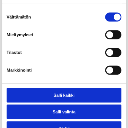
Suostumuksen
Välttämätön
valinta
Mieltymykset
Tilastot
Markkinointi
Salli kaikki
Salli valinta