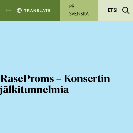
Siirry pääsisältöön
PÅ
ETSI
SVENSKA
RaseProms – Konsertin
jälkitunnelmia