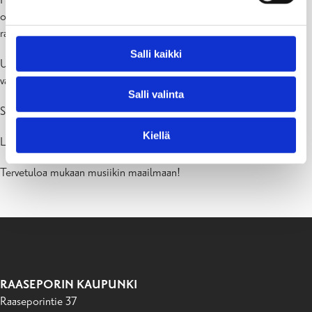
on avoinna 5.5. asti. Varmista paikkasi ilmoittautumalla osoitteessa
raseborg.eepos.fi
Salli kaikki
Uudet oppilaat otetaan sisään ilmoittautumisjärjestyksessä riippuen
vapaista paikoista toivotussa soittimessa.
Salli valinta
Soitinvalikoimaan voit tutustua täällä:
Opetustarjonta – Raasepori
Kiellä
Lisätietoja: musiikkiopisto(at)raasepori.fi
Tervetuloa mukaan musiikin maailmaan!
RAASEPORIN KAUPUNKI
Raaseporintie 37