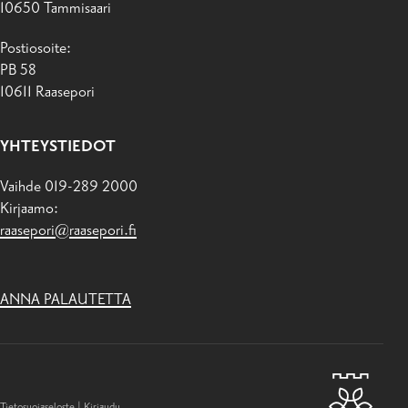
10650 Tammisaari
Postiosoite:
PB 58
10611 Raasepori
YHTEYSTIEDOT
Vaihde 019-289 2000
Kirjaamo:
raasepori@raasepori.fi
ANNA PALAUTETTA
Tietosuojaseloste
|
Kirjaudu