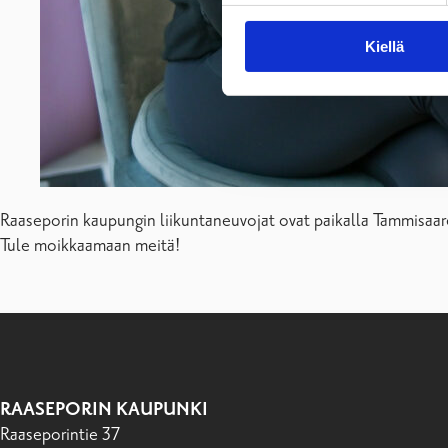
Kiellä
Raaseporin kaupungin liikuntaneuvojat ovat paikalla Tammisaar
Tule moikkaamaan meitä!
RAASEPORIN KAUPUNKI
Raaseporintie 37