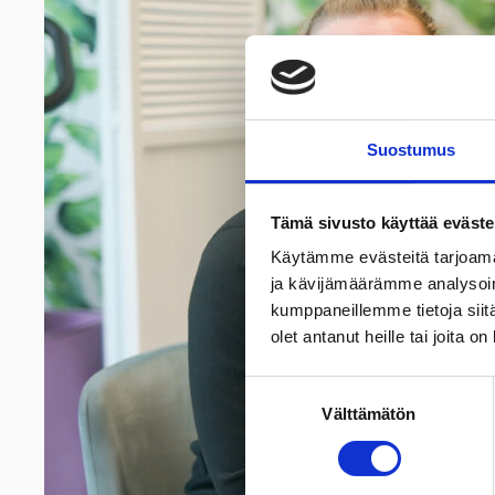
Suostumus
Tämä sivusto käyttää eväste
Käytämme evästeitä tarjoama
ja kävijämäärämme analysoim
kumppaneillemme tietoja siitä
olet antanut heille tai joita o
Suostumuksen
Välttämätön
valinta