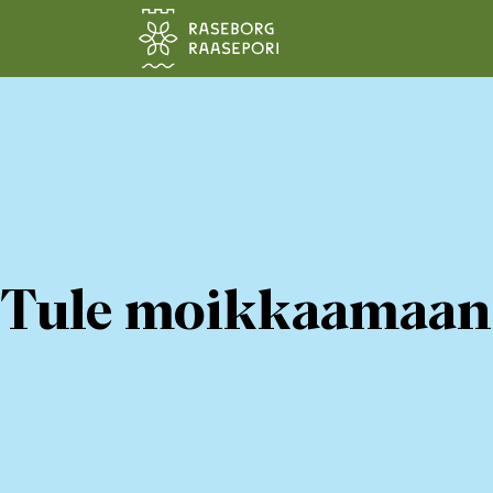
Siirry pääsisältöön
Tule moikkaamaan