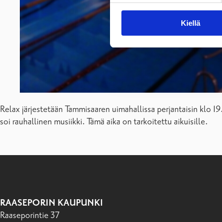
Kiellä
Relax järjestetään Tammisaaren uimahallissa perjantaisin klo 19
soi rauhallinen musiikki. Tämä aika on tarkoitettu aikuisille.
RAASEPORIN KAUPUNKI
Raaseporintie 37