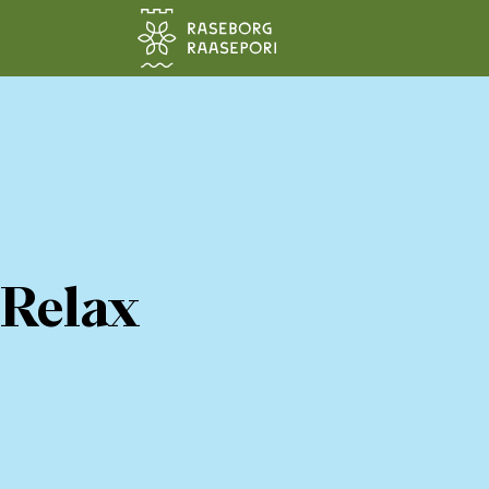
Siirry pääsisältöön
Relax