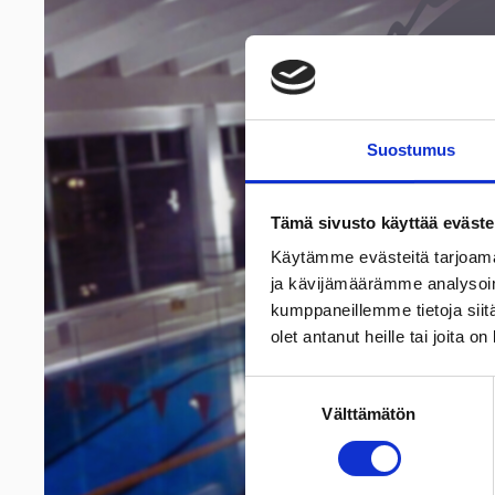
Suostumus
Tämä sivusto käyttää eväste
Käytämme evästeitä tarjoama
ja kävijämäärämme analysoim
kumppaneillemme tietoja siitä
olet antanut heille tai joita o
Suostumuksen
Välttämätön
valinta