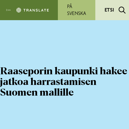
Siirry pääsisältöön
PÅ
ETSI
SVENSKA
Raaseporin kaupunki hakee
jatkoa harrastamisen
Suomen mallille