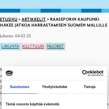
ETUSIVU
>
ARTIKKELIT
>
RAASEPORIN KAUPUNKI
HAKEE JATKOA HARRASTAMISEN SUOMEN MALLILLE
Julkaistu: 04.02.22
LIIKUNTA
KULTTUURI
NUORET
Raaseporin kaupunki on kuluvan lukuvuoden aikana osallistunut
opetus- ja kulttuuriministeriön alaiseen Suomen malli -hankkeeseen.
Hanke on suunnattu peruskoululaisille, ja hankkeeseen osallistuu
Suostumus
Yksityiskohdat
Tietoja
235 kuntaa ympäri maata. Raasepori hakee ministeriöltä avustusta
hankkeelle myös tulevalle lukuvuodelle.
Etsimme nyt uusia harrastuksen järjestäjiä ja toimijoita, jotta voimme
Tämä sivusto käyttää evästeitä