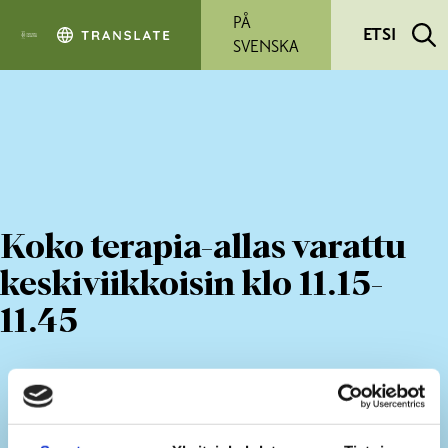
Siirry pääsisältöön
PÅ
ETSI
SVENSKA
Koko terapia-allas varattu
keskiviikkoisin klo 11.15-
11.45