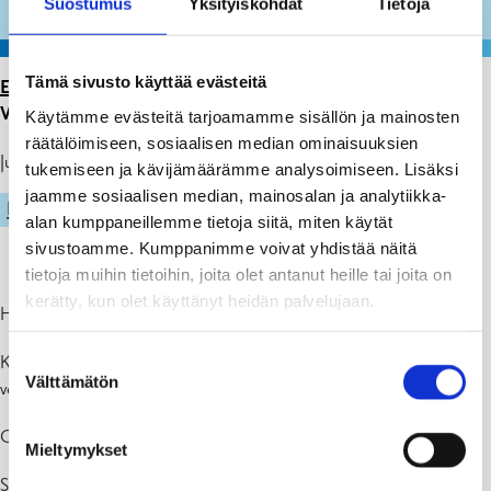
Suostumus
Yksityiskohdat
Tietoja
Tämä sivusto käyttää evästeitä
ETUSIVU
>
ARTIKKELIT
>
KOKO TERAPIA-ALLAS
VARATTU KESKIVIIKKOISIN KLO 11.15-11.45
Käytämme evästeitä tarjoamamme sisällön ja mainosten
räätälöimiseen, sosiaalisen median ominaisuuksien
Julkaistu: 28.02.25
tukemiseen ja kävijämäärämme analysoimiseen. Lisäksi
jaamme sosiaalisen median, mainosalan ja analytiikka-
LIIKUNTA
alan kumppaneillemme tietoja siitä, miten käytät
sivustoamme. Kumppanimme voivat yhdistää näitä
tietoja muihin tietoihin, joita olet antanut heille tai joita on
kerätty, kun olet käyttänyt heidän palvelujaan.
HUOM!
Suostumuksen
Keskiviikkoisin klo 11.15-11.45
KOKO
terapia-allas on varattu
Välttämätön
valinta
vesijumppaa varten.
Osallistujien enimmäismäärä on 25 kpl.
Mieltymykset
Sisäänpääsy + 2,50 € drop-in maksu