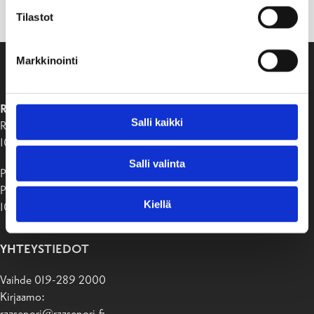
Tilastot
Markkinointi
RAASEPORIN KAUPUNKI
Salli kaikki
Raaseporintie 37
10650 Tammisaari
Salli valinta
Postiosoite:
PB 58
Kiellä
10611 Raasepori
YHTEYSTIEDOT
Vaihde 019-289 2000
Kirjaamo: