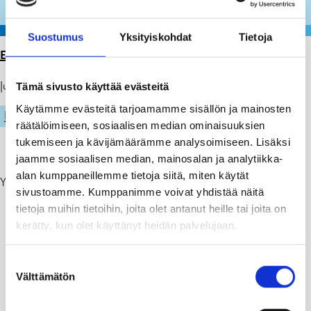
Suostumus
Yksityiskohdat
Tietoja
ETUSIVU
>
ARTIKKELIT
>
HILJAISUUS!
Julkaistu: 11.09.25
Tämä sivusto käyttää evästeitä
Käytämme evästeitä tarjoamamme sisällön ja mainosten
LIIKUNTA
räätälöimiseen, sosiaalisen median ominaisuuksien
tukemiseen ja kävijämäärämme analysoimiseen. Lisäksi
jaamme sosiaalisen median, mainosalan ja analytiikka-
alan kumppaneillemme tietoja siitä, miten käytät
Ylioppilaskirjoitukset Tammisaaren palloiluhallissa
15-26.9.2025
.
sivustoamme. Kumppanimme voivat yhdistää näitä
tietoja muihin tietoihin, joita olet antanut heille tai joita on
kerätty, kun olet käyttänyt heidän palvelujaan.
Suostumuksen
Välttämätön
valinta