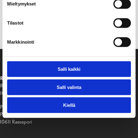
Mieltymykset
Tilastot
Markkinointi
Salli kaikki
RAASEPORIN KAUPUNKI
Raaseporintie 37
Salli valinta
10650 Tammisaari
Kiellä
Postiosoite:
PB 58
10611 Raasepori