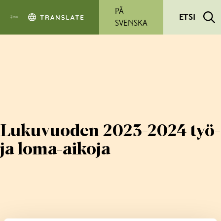
Siirry pääsisältöön
PÅ
ETSI
SVENSKA
Lukuvuoden 2023-2024 työ-
ja loma-aikoja