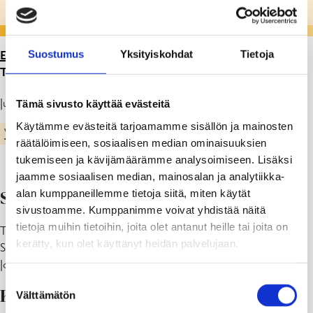
Suostumus
Yksityiskohdat
Tietoja
ETUSIVU
>
ARTIKKELIT
>
LUKUVUODEN 2023-2024
TYÖ- JA LOMA-AIKOJA
Julkaistu: 16.01.23
Tämä sivusto käyttää evästeitä
Käytämme evästeitä tarjoamamme sisällön ja mainosten
VARHAISKASVATUS & ESIKOULU
räätälöimiseen, sosiaalisen median ominaisuuksien
tukemiseen ja kävijämäärämme analysoimiseen. Lisäksi
jaamme sosiaalisen median, mainosalan ja analytiikka-
alan kumppaneillemme tietoja siitä, miten käytät
Syyslukukausi 2023
sivustoamme. Kumppanimme voivat yhdistää näitä
tietoja muihin tietoihin, joita olet antanut heille tai joita on
Tiistai 15.8.2023 – perjantai 22.12.2023
kerätty, kun olet käyttänyt heidän palvelujaan.
Syysloma 19 – 20.10.2023
Joululoma 23.12.2023 – 7.1.2024
Suostumuksen
Kevätlukukausi 2024
Välttämätön
valinta