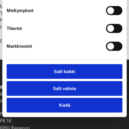
Maanantai 8.1.2024 – lauantai 1.6.2024
Mieltymykset
Talviloma 19-23.2.2024
Pääsiäinen 29.3-1.4.2024
Helatorstai 9.5.2024
Tilastot
Esiopetuksen kevätlukukausi päättyy perjantaina 31.5.2024.
Markkinointi
Salli kaikki
RAASEPORIN KAUPUNKI
Salli valinta
Raaseporintie 37
10650 Tammisaari
Kiellä
Postiosoite:
PB 58
10611 Raasepori