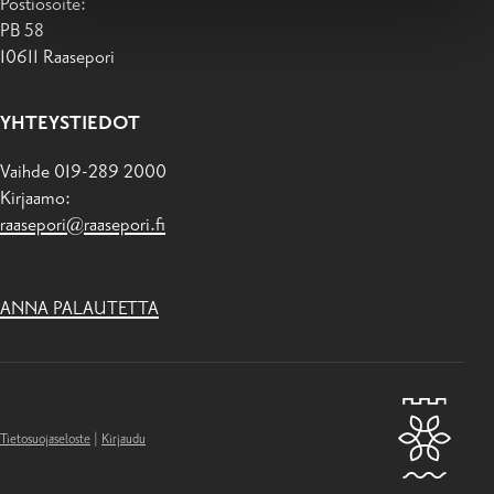
Postiosoite:
PB 58
10611 Raasepori
YHTEYSTIEDOT
Vaihde 019-289 2000
Kirjaamo:
raasepori@raasepori.fi
ANNA PALAUTETTA
Tietosuojaseloste
|
Kirjaudu