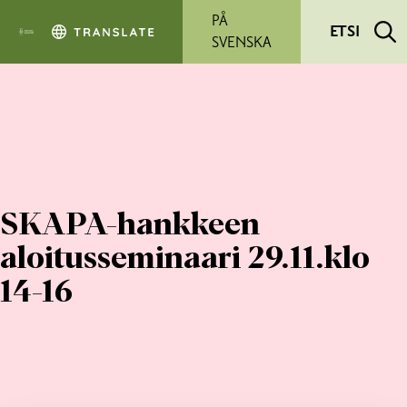
Siirry pääsisältöön
PÅ
ETSI
SVENSKA
SKAPA-hankkeen
aloitusseminaari 29.11.klo
14-16