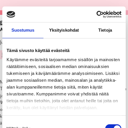
ETUSIVU
>
ARTIKKELIT
>
SKAPA-HANKKEEN
ALOITUSSEMINAARI 29.11.KLO 14-16
Suostumus
Yksityiskohdat
Tietoja
Julkaistu: 27.11.23
Tämä sivusto käyttää evästeitä
KULTTUURI
Käytämme evästeitä tarjoamamme sisällön ja mainosten
räätälöimiseen, sosiaalisen median ominaisuuksien
tukemiseen ja kävijämäärämme analysoimiseen. Lisäksi
jaamme sosiaalisen median, mainosalan ja analytiikka-
Miksi tarvitaan taiteen perusopetusta?
alan kumppaneillemme tietoja siitä, miten käytät
Tule kuulemaan lisää ja keskustelemaan kanssamme taidepolitiikasta
sivustoamme. Kumppanimme voivat yhdistää näitä
ja taideopetuksesta. Saamme kuulla puheenvuorot Anita
tietoja muihin tietoihin, joita olet antanut heille tai joita on
Westerholmilta, Annika Lyytikäiseltä ja Katja Köngäkselta. Seminaari
kerätty, kun olet käyttänyt heidän palvelujaan.
on maksuton ja kaikille avoin. Kulku tilaan on esteetön. Seminaari,
kuten hankekin, on kaksikielinen. Kaikki saavat käyttää omaa
äidinkieltään. Skapa on Hangon ja Raaseporin kaupunkien
Suostumuksen