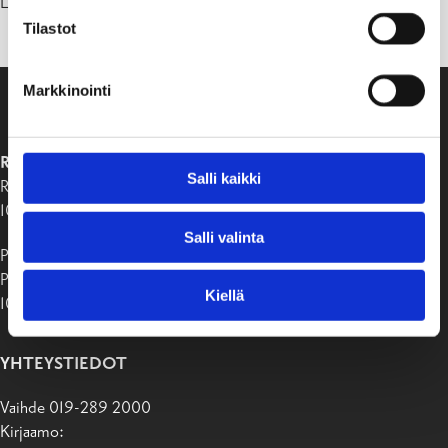
Lämpimästi tervetuloa!
Tilastot
Markkinointi
RAASEPORIN KAUPUNKI
Salli kaikki
Raaseporintie 37
10650 Tammisaari
Salli valinta
Postiosoite:
PB 58
Kiellä
10611 Raasepori
YHTEYSTIEDOT
Vaihde 019-289 2000
Kirjaamo: