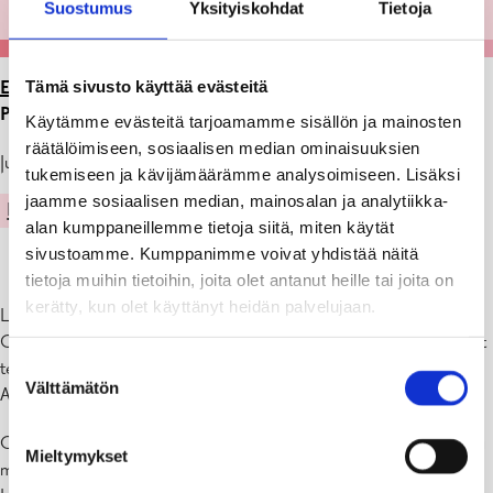
Suostumus
Yksityiskohdat
Tietoja
Tämä sivusto käyttää evästeitä
ETUSIVU
>
ARTIKKELIT
>
NÄYTTELY GALLERIA
PROMENADESSA 25.5.-30.6.2023
Käytämme evästeitä tarjoamamme sisällön ja mainosten
räätälöimiseen, sosiaalisen median ominaisuuksien
Julkaistu: 23.05.23
tukemiseen ja kävijämäärämme analysoimiseen. Lisäksi
jaamme sosiaalisen median, mainosalan ja analytiikka-
KULTTUURI
alan kumppaneillemme tietoja siitä, miten käytät
sivustoamme. Kumppanimme voivat yhdistää näitä
tietoja muihin tietoihin, joita olet antanut heille tai joita on
kerätty, kun olet käyttänyt heidän palvelujaan.
Luckan Raseborg esittää:
Oppilaat Fiskarin koulun Käsityökaverit-harrastusryhmästä esittelevät
Suostumuksen
teoksiaan.
Välttämätön
valinta
Avajaiset pe 26.5. klo 15
Galleria Promenade (Laaksokatu 4, kulttuuritalo Fokus ) on avoinna
Mieltymykset
ma, ti & to 11-19, ke & pe 9-17, la 10-14, su suljettu