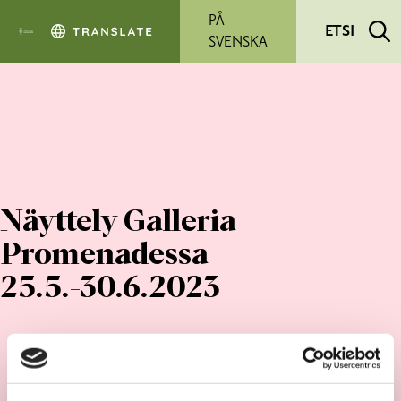
Siirry pääsisältöön
PÅ
ETSI
SVENSKA
Näyttely Galleria
Promenadessa
25.5.-30.6.2023