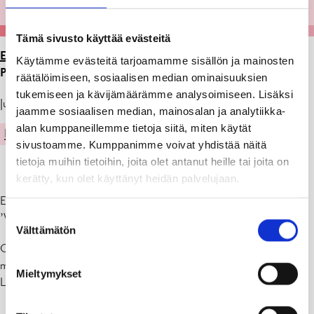
Tämä sivusto käyttää evästeitä
ETUSIVU
>
ARTIKKELIT
>
NÄYTTELY GALLERIA
Käytämme evästeitä tarjoamamme sisällön ja mainosten
PROMENADESSA 1.-31.8.2023
räätälöimiseen, sosiaalisen median ominaisuuksien
tukemiseen ja kävijämäärämme analysoimiseen. Lisäksi
Julkaistu: 20.07.23
jaamme sosiaalisen median, mainosalan ja analytiikka-
alan kumppaneillemme tietoja siitä, miten käytät
KULTTUURI
sivustoamme. Kumppanimme voivat yhdistää näitä
tietoja muihin tietoihin, joita olet antanut heille tai joita on
kerätty, kun olet käyttänyt heidän palvelujaan.
EMC Salminen
Suostumuksen
’Värit soivat meissä sisäisesti’
Välttämätön
valinta
Galleria Promenade (Laaksokatu 4, kulttuuritalo Fokus ) on avoinna
ma, ti & to 11-19, ke & pe 9-17, la 10-14, su suljettu
Mieltymykset
Lämpimästi tervetuloa!