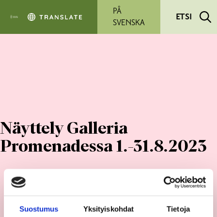
Siirry pääsisältöön
PÅ
ETSI
SVENSKA
Näyttely Galleria
Promenadessa 1.-31.8.2023
Suostumus
Yksityiskohdat
Tietoja