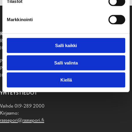
Tilastot
Markkinointi
RAASEPORIN KAUPUNKI
Raaseporintie 37
Salli kaikki
10650 Tammisaari
Postiosoite:
Salli valinta
PB 58
10611 Raasepori
Kiellä
YHTEYSTIEDOT
Vaihde 019-289 2000
Kirjaamo:
raasepori@raasepori.fi