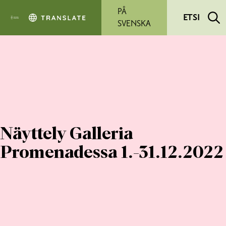
Siirry pääsisältöön
PÅ
ETSI
SVENSKA
Näyttely Galleria
Promenadessa 1.-31.12.2022