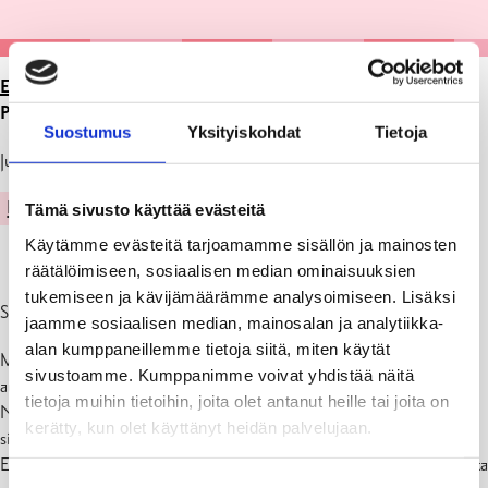
ETUSIVU
>
ARTIKKELIT
>
NÄYTTELY GALLERIA
PROMENADESSA 1.-31.12.2022
Suostumus
Yksityiskohdat
Tietoja
Julkaistu: 30.11.22
KULTTUURI
Tämä sivusto käyttää evästeitä
Käytämme evästeitä tarjoamamme sisällön ja mainosten
räätälöimiseen, sosiaalisen median ominaisuuksien
tukemiseen ja kävijämäärämme analysoimiseen. Lisäksi
Shweta Singlan maalauksia
jaamme sosiaalisen median, mainosalan ja analytiikka-
alan kumppaneillemme tietoja siitä, miten käytät
Mahdollisuus maalata sitä mitä haluan nähdä, tuntea ja kokea on
sivustoamme. Kumppanimme voivat yhdistää näitä
auttanut minua selviytymään loppuunpalamisesta.
tietoja muihin tietoihin, joita olet antanut heille tai joita on
Nyt tässä iässä maalaan ilman vaatimuksia ja kaikella mikä täyttää
kerätty, kun olet käyttänyt heidän palvelujaan.
sieluni. Voimakkaat värit, lehtikulta, kimallus ja impasto.
Elämää muuttavan tapahtuman jälkeen tunsin selittämätöntä kaipuuta
Suostumuksen