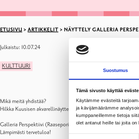
ETUSIVU
>
ARTIKKELIT
>
NÄYTTELY GALLERIA PERSPEKT
Julkaistu: 10.07.24
KULTTUURI
Suostumus
Tämä sivusto käyttää eväste
Käytämme evästeitä tarjoama
Mikä meitä yhdistää?
ja kävijämäärämme analysoim
Hilkka Kuusisen akvarellinäyttely
kumppaneillemme tietoja siitä
olet antanut heille tai joita o
Galleria Perspektiivi (Raaseporintie 8/ Tammisaaren kirjasto) on
Lämpimästi tervetuloa!
Suostumuksen