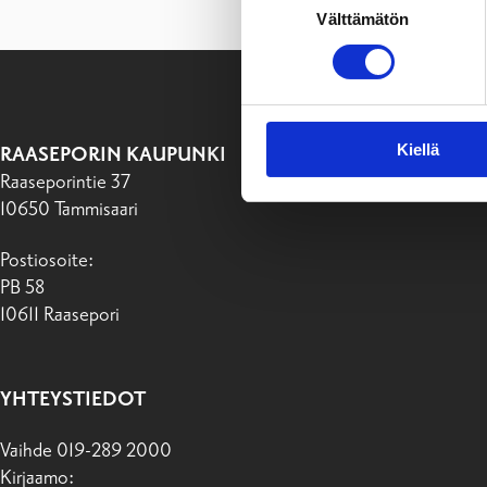
Välttämätön
valinta
Kiellä
RAASEPORIN KAUPUNKI
Raaseporintie 37
10650 Tammisaari
Postiosoite:
PB 58
10611 Raasepori
YHTEYSTIEDOT
Vaihde 019-289 2000
Kirjaamo: