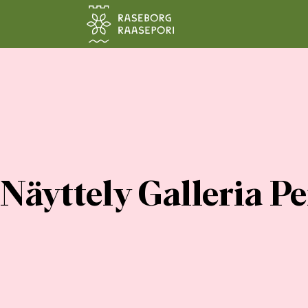
Siirry pääsisältöön
Näyttely Galleria P