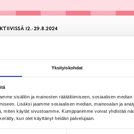
IIVISSÄ 12.-29.8.2024
Yksityiskohdat
itä
mme sisällön ja mainosten räätälöimiseen, sosiaalisen median
iseen. Lisäksi jaamme sosiaalisen median, mainosalan ja analy
, miten käytät sivustoamme. Kumppanimme voivat yhdistää näitä t
n kerätty, kun olet käyttänyt heidän palvelujaan.
 avoinna ma-ke 10-19, to-pe 10-17, la-su suljettu