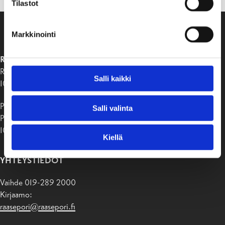
Tilastot
Markkinointi
RAASEPORIN KAUPUNKI
Raaseporintie 37
Salli kaikki
10650 Tammisaari
Postiosoite:
Salli valinta
PB 58
10611 Raasepori
Kiellä
YHTEYSTIEDOT
Vaihde 019-289 2000
Kirjaamo:
raasepori@raasepori.fi