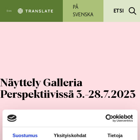
Siirry pääsisältöön
PÅ
ETSI
SVENSKA
Näyttely Galleria
Perspektiivissä 3.-28.7.2023
Suostumus
Yksityiskohdat
Tietoja