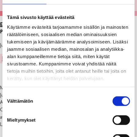
Tämä sivusto käyttää evästeitä
ETUSIVU
>
ARTIKKELIT
>
NÄYTTELY GALLERIA
Käytämme evästeitä tarjoamamme sisällön ja mainosten
PERSPEKTIIVISSÄ 3.-28.7.2023
räätälöimiseen, sosiaalisen median ominaisuuksien
tukemiseen ja kävijämäärämme analysoimiseen. Lisäksi
Julkaistu: 20.06.23
jaamme sosiaalisen median, mainosalan ja analytiikka-
alan kumppaneillemme tietoja siitä, miten käytät
KULTTUURI
sivustoamme. Kumppanimme voivat yhdistää näitä
tietoja muihin tietoihin, joita olet antanut heille tai joita on
kerätty, kun olet käyttänyt heidän palvelujaan.
Maria Meller – ”20 vuotta maalausta ja polvisuojia ”
Juhlanäyttely koristemaalauksesta
Suostumuksen
Välttämätön
Avajaiset su 2.7. klo 14-17
valinta
Galleria Perspektiivi (Raaseporintie 8/ Tammisaaren kirjasto) on
avoinna ma-ke 10-19, to-pe 10-17, la & su suljettu
Mieltymykset
Lämpimästi tervetuloa!