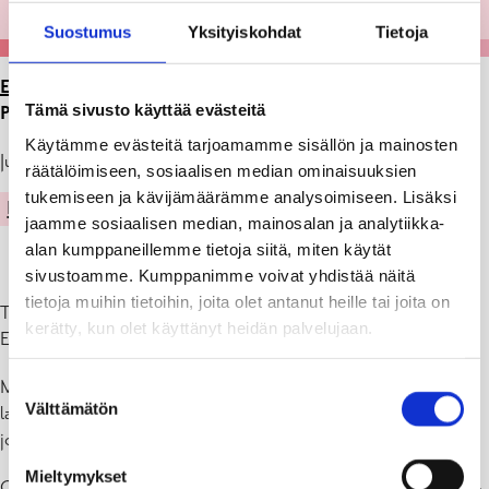
Suostumus
Yksityiskohdat
Tietoja
ETUSIVU
>
ARTIKKELIT
>
NÄYTTELY GALLERIA
Tämä sivusto käyttää evästeitä
PERSPEKTIIVISSÄ 2.-31.8.2022
Käytämme evästeitä tarjoamamme sisällön ja mainosten
Julkaistu: 02.08.22
räätälöimiseen, sosiaalisen median ominaisuuksien
tukemiseen ja kävijämäärämme analysoimiseen. Lisäksi
KULTTUURI
jaamme sosiaalisen median, mainosalan ja analytiikka-
alan kumppaneillemme tietoja siitä, miten käytät
sivustoamme. Kumppanimme voivat yhdistää näitä
tietoja muihin tietoihin, joita olet antanut heille tai joita on
The best of EFK
kerätty, kun olet käyttänyt heidän palvelujaan.
Ekenäs Fotoklubb
Muistathan myös FOTOEXPO tilaisuuden, joka järjestetään
Suostumuksen
Välttämätön
lauantaina 20.8. Tammisaaren kirjastossa. Tässä tapahtumalinkki,
valinta
josta löydät lisätietoa:
https://fb.me/e/1KCvjTw4T
Mieltymykset
Galleria Perspektiivi (Raaseporintie 8 ) on avoinna ma-ke 10-19, to-