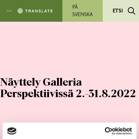
Siirry pääsisältöön
PÅ
ETSI
SVENSKA
Näyttely Galleria
Perspektiivissä 2.-31.8.2022