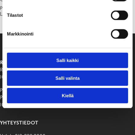
pe 10-17, la-su suljettu
Lämpimästi tervetuloa!
Tilastot
Markkinointi
Salli kaikki
RAASEPORIN KAUPUNKI
Raaseporintie 37
10650 Tammisaari
Salli valinta
Postiosoite:
Kiellä
PB 58
10611 Raasepori
YHTEYSTIEDOT