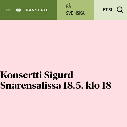
Siirry pääsisältöön
PÅ
ETSI
SVENSKA
Konsertti Sigurd
Snårensalissa 18.5. klo 18