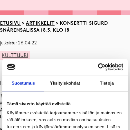
ETUSIVU
>
ARTIKKELIT
>
KONSERTTI SIGURD
SNÅRENSALISSA 18.5. KLO 18
Julkaistu: 26.04.22
KULTTUURI
It fell on a summer´s day
–
Shakespearen ajan rakkauslauluja
Suostumus
Yksityiskohdat
Tietoja
Thomas Campion (1567-1620), John Dowland (1563.1626), Thomas
Morley (1557-1602)
Tämä sivusto käyttää evästeitä
Anna Villberg sopraano, Pentti Hildén renessanssiluuttu ja
Käytämme evästeitä tarjoamamme sisällön ja mainosten
laulu
räätälöimiseen, sosiaalisen median ominaisuuksien
tukemiseen ja kävijämäärämme analysoimiseen. Lisäksi
KONSERTTI
SIGURD SNÅRESALI
Tammisaari
18.5.
klo