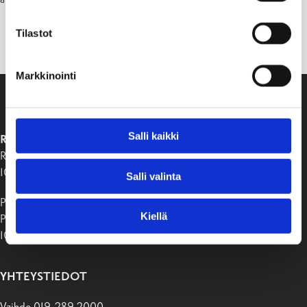
https://www.ilonaniemi.com
Tilastot
Markkinointi
Salli kaikki
RAASEPORIN KAUPUNKI
Raaseporintie 37
10650 Tammisaari
Salli valinta
Postiosoite:
Kiellä
PB 58
10611 Raasepori
YHTEYSTIEDOT