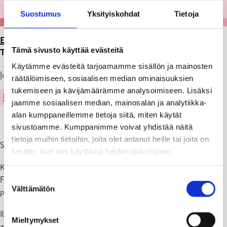
Suostumus
Yksityiskohdat
Tietoja
ETUSIVU
>
ARTIKKELIT
>
FOKUS AFTER WORK
Tämä sivusto käyttää evästeitä
TAITEEN MERKEISSÄ PE 16.8 KLO 17
Käytämme evästeitä tarjoamamme sisällön ja mainosten
Julkaistu: 07.08.24
räätälöimiseen, sosiaalisen median ominaisuuksien
tukemiseen ja kävijämäärämme analysoimiseen. Lisäksi
KULTTUURI
jaamme sosiaalisen median, mainosalan ja analytiikka-
alan kumppaneillemme tietoja siitä, miten käytät
sivustoamme. Kumppanimme voivat yhdistää näitä
tietoja muihin tietoihin, joita olet antanut heille tai joita on
SAVE THE DATE
kerätty, kun olet käyttänyt heidän palvelujaan.
Kulttuuritalo Fokuksessa tapahtuu
Suostumuksen
Fokus after work taiteen merkeissä taiteilija Ilona Niemen kanssa
Välttämätön
valinta
perjantaina 16.8 klo 17 aulassa
Ilona Niemen taidenäyttely Reunion Galleria Centrumissa on
Mieltymykset
avoinna 30.8. saakka.