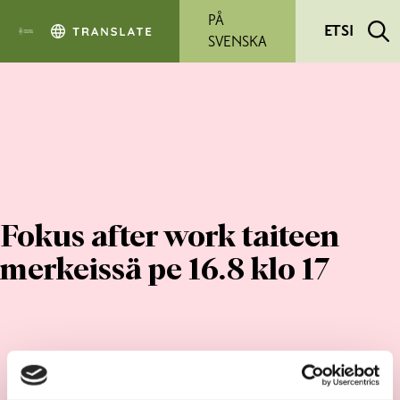
Siirry pääsisältöön
PÅ
ETSI
SVENSKA
Fokus after work taiteen
merkeissä pe 16.8 klo 17