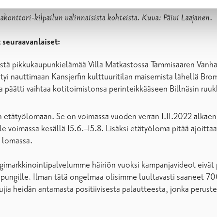
onttori-kilpailun valinnaisista kohteista. Kuva: Päivi Laajanen
.
 seuraavanlaiset:
llistä pikkukaupunkielämää Villa Matkastossa Tammisaaren Vanh
 nauttimaan Kansjerfin kulttuuritilan maisemista lähellä Broma
 päätti vaihtaa kotitoimistonsa perinteikkääseen Billnäsin ruu
n etätyölomaan. Se on voimassa vuoden verran 1.11.2022 alkaen. Ja
 voimassa kesällä 15.6.–15.8. Lisäksi etätyöloma pitää ajoittaa m
 lomassa.
digimarkkinointipalvelumme häiriön vuoksi kampanjavideot eivät 
pungille. Ilman tätä ongelmaa olisimme luultavasti saaneet 700–
istujia heidän antamasta positiivisesta palautteesta, jonka perus