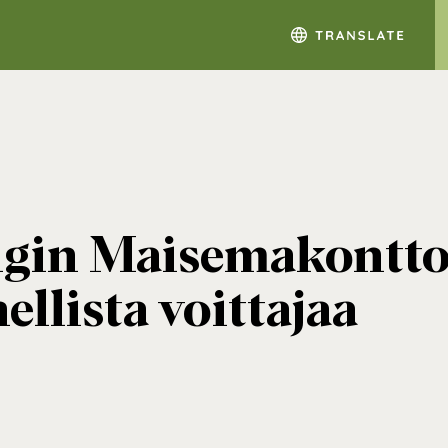
gin Maisemakonttor
llista voittajaa