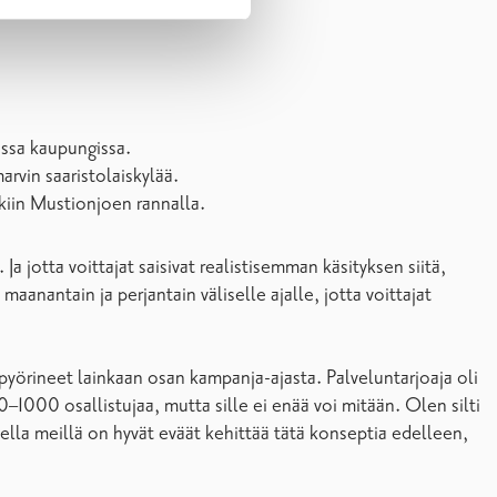
assa kaupungissa.
rvin saaristolaiskylää.
kkiin Mustionjoen rannalla.
 jotta voittajat saisivat realistisemman käsityksen siitä,
aanantain ja perjantain väliselle ajalle, jotta voittajat
pyörineet lainkaan osan kampanja-ajasta. Palveluntarjoaja oli
1000 osallistujaa, mutta sille ei enää voi mitään. Olen silti
teella meillä on hyvät eväät kehittää tätä konseptia edelleen,