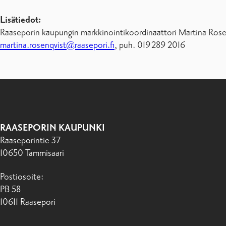
Lisätiedot:
Raaseporin kaupungin markkinointikoordinaattori Martina Ros
martina.rosenqvist@raasepori.fi
, puh. 019 289 2016
RAASEPORIN KAUPUNKI
Raaseporintie 37
10650 Tammisaari
Postiosoite:
PB 58
10611 Raasepori