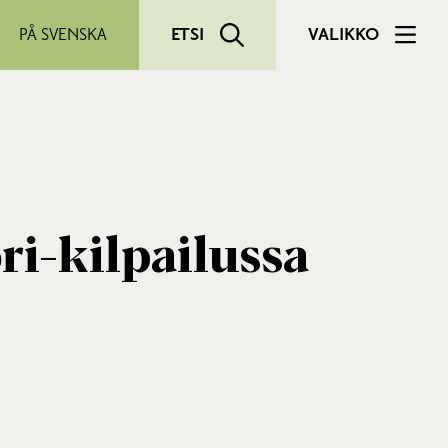
PÅ SVENSKA
ETSI
VALIKKO
i-kilpailussa