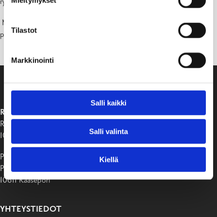
Mieltymykset
ry:n jalkapalloturnaus (pojat 2014).
Ministerin vastaanottavat liikuntapalvelupäällikkö Julia Salmela ja
Tilastot
projektipäällikkö Joacim Mäkelä.
Markkinointi
Salli kaikki
RAASEPORIN KAUPUNKI
Raaseporintie 37
Salli valinta
10650 Tammisaari
Postiosoite:
Kiellä
PB 58
10611 Raasepori
YHTEYSTIEDOT