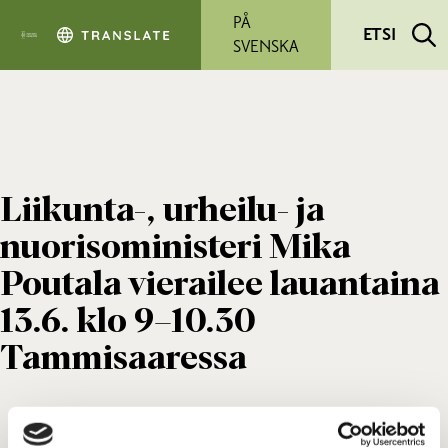
Siirry pääsisältöön
PÅ
ETSI
SVENSKA
Liikunta-, urheilu- ja
nuorisoministeri Mika
Poutala vierailee lauantaina
13.6. klo 9–10.30
Tammisaaressa