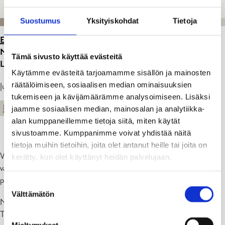
Suostumus
Yksityiskohdat
Tietoja
ETUSIVU
>
ARTIKKELIT
>
LIIKUNTA-, URHEILU- JA
NUORISOMINISTERI MIKA POUTALA VIERAILEE
Tämä sivusto käyttää evästeitä
LAUANTAINA 13.6. KLO 9–10.30 TAMMISAARESSA
Käytämme evästeitä tarjoamamme sisällön ja mainosten
räätälöimiseen, sosiaalisen median ominaisuuksien
Julkaistu: 11.06.26
tukemiseen ja kävijämäärämme analysoimiseen. Lisäksi
KAUPUNKI
LIIKUNTA
jaamme sosiaalisen median, mainosalan ja analytiikka-
alan kumppaneillemme tietoja siitä, miten käytät
sivustoamme. Kumppanimme voivat yhdistää näitä
tietoja muihin tietoihin, joita olet antanut heille tai joita on
Vierailu alkaa Knipanin rannan uimapaikalta. Vuonna 2025 sinne
kerätty, kun olet käyttänyt heidän palvelujaan.
valmistui uusi, ainutlaatuinen esteetön merivesiallas sekä esteetön
pukeutumis- ja suihkutila.
Suostumuksen
Välttämätön
valinta
Noin klo 9.30 ohjelma jatkuu Västerbyn ulkoilualueella ja
Tammisaaren uusimmalla tekonurmikentällä, jossa järjestetään EIF