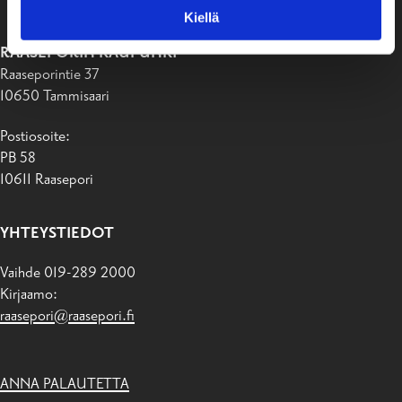
Kiellä
RAASEPORIN KAUPUNKI
Raaseporintie 37
10650 Tammisaari
Postiosoite:
PB 58
10611 Raasepori
YHTEYSTIEDOT
Vaihde 019-289 2000
Kirjaamo:
raasepori@raasepori.fi
ANNA PALAUTETTA