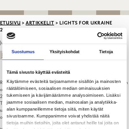
ETUSIVU
>
ARTIKKELIT
>
LIGHTS FOR UKRAINE
21.12.2022 KLO 19
Julkaistu: 21.12.22
Suostumus
Yksityiskohdat
Tietoja
KAUPUNKI
Tämä sivusto käyttää evästeitä
Käytämme evästeitä tarjoamamme sisällön ja mainosten
Raaseporin kaupunki vastaa Ukrainan ulkoministeriön vetoomukseen
räätälöimiseen, sosiaalisen median ominaisuuksien
osallistumalla Lights for Ukraine -kampanjaan. Tänään keskiviikkona
tukemiseen ja kävijämäärämme analysoimiseen. Lisäksi
21. joulukuuta klo 19.00 kaupungin joulukuusien valaistukset
jaamme sosiaalisen median, mainosalan ja analytiikka-
Tammisaaressa, Karjaalla, Pohjassa sekä kaupungintalolla
alan kumppaneillemme tietoja siitä, miten käytät
sammutetaan kahdeksi minuutiksi. Kampanjan tarkoituksena on
sivustoamme. Kumppanimme voivat yhdistää näitä
osoittaa tukea ja solidaarisuutta Ukrainalle.
tietoja muihin tietoihin, joita olet antanut heille tai joita on