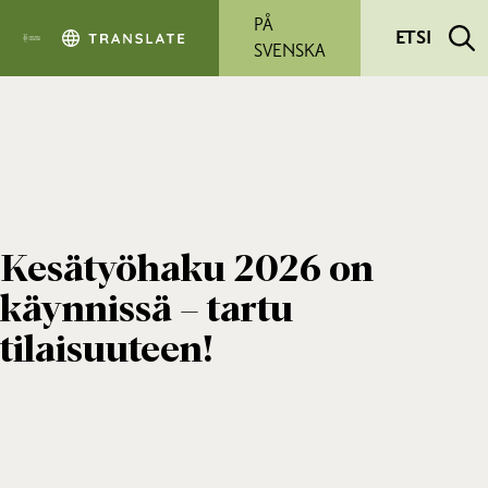
Siirry pääsisältöön
PÅ
ETSI
SVENSKA
Kesätyöhaku 2026 on
käynnissä – tartu
tilaisuuteen!