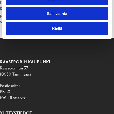
Lisätietoja antaa:
Rekrytointikoordinaattori Cathina Wretdal-Lindström
Salli valinta
puh. 019 289 2038
careers@raseborg.fi
Kiellä
RAASEPORIN KAUPUNKI
Raaseporintie 37
10650 Tammisaari
Postiosoite:
PB 58
10611 Raasepori
YHTEYSTIEDOT