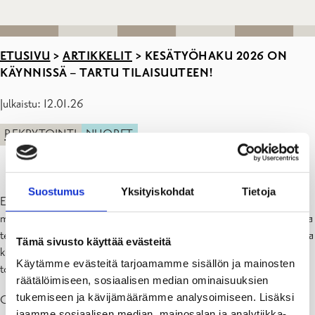
ETUSIVU
>
ARTIKKELIT
>
KESÄTYÖHAKU 2026 ON
KÄYNNISSÄ – TARTU TILAISUUTEEN!
Julkaistu: 12.01.26
REKRYTOINTI
NUORET
Suostumus
Yksityiskohdat
Tietoja
Etsitkö mielekästä ja opettavaista kesätyötä? Meillä on paljon
mahdollisuuksia sinulle, joka haluat työkokemusta ja kokeilla erilaisia
tehtäviä. Tarjoamme kesätöitä useilla aloilla, muun muassa puisto- ja
Tämä sivusto käyttää evästeitä
kiinteistönhoidossa, siivouksessa, museo- ja kirjastopalveluissa,
Käytämme evästeitä tarjoamamme sisällön ja mainosten
toimistotehtävissä sekä uinninvalvonnassa ym.
räätälöimiseen, sosiaalisen median ominaisuuksien
tukemiseen ja kävijämäärämme analysoimiseen. Lisäksi
Opintoihin kuuluvaa työharjoittelua tarvitsevat nuoret asetetaan
jaamme sosiaalisen median, mainosalan ja analytiikka-