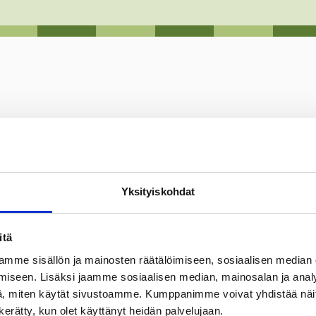
Yksityiskohdat
Tonttien pinta-alat ovat n. 1 052 -1 387 m² ja hinta on 20 €/m²
itä
mme sisällön ja mainosten räätälöimiseen, sosiaalisen median
iseen. Lisäksi jaamme sosiaalisen median, mainosalan ja analy
, miten käytät sivustoamme. Kumppanimme voivat yhdistää näitä t
n kerätty, kun olet käyttänyt heidän palvelujaan.