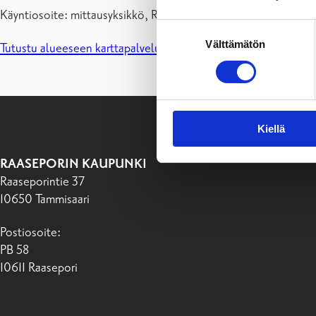
Käyntiosoite: mittausyksikkö, Raaseporintie 37, 10650 Tammisa
Suostumuksen
Välttämätön
valinta
Tutustu alueeseen karttapalvelussamme.
Kiellä
RAASEPORIN KAUPUNKI
Raaseporintie 37
10650 Tammisaari
Postiosoite:
PB 58
10611 Raasepori