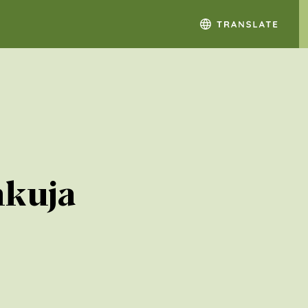
nkuja