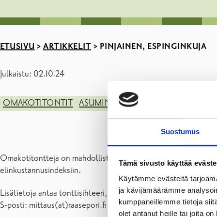
ETUSIVU
>
ARTIKKELIT
>
PINJAINEN, ESPINGINKUJA
Julkaistu: 02.10.24
OMAKOTITONTIT
ASUMINEN JA YMPÄRISTÖ
Suostumus
Omakotitontteja on mahdollista varata Espinginkujan varrella. 
Tämä sivusto käyttää eväste
elinkustannusindeksiin.
Käytämme evästeitä tarjoama
ja kävijämäärämme analysoim
Lisätietoja antaa tonttisihteeri, puh. 019 289 2526.
kumppaneillemme tietoja siitä
S-posti: mittaus(at)raasepori.fi.
olet antanut heille tai joita o