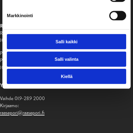
Markkinointi
RAASEPORIN KAUPUNKI
Raaseporintie 37
10650 Tammisaari
Salli kaikki
Postiosoite:
Salli valinta
PB 58
10611 Raasepori
Kiellä
YHTEYSTIEDOT
Vaihde 019-289 2000
Kirjaamo:
raasepori@raasepori.fi