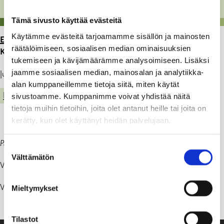
Tämä sivusto käyttää evästeitä
Käytämme evästeitä tarjoamamme sisällön ja mainosten
ETUSIVU
>
ARTIKKELIT
>
VESIVUOTO KARJAAN
räätälöimiseen, sosiaalisen median ominaisuuksien
KESKUSTASSA
tukemiseen ja kävijämäärämme analysoimiseen. Lisäksi
jaamme sosiaalisen median, mainosalan ja analytiikka-
Julkaistu: 21.09.22
alan kumppaneillemme tietoja siitä, miten käytät
KADUT, PUISTOT JA YLEISET ALUEET
sivustoamme. Kumppanimme voivat yhdistää näitä
tietoja muihin tietoihin, joita olet antanut heille tai joita on
kerätty, kun olet käyttänyt heidän palvelujaan.
Päivitys kello 14.08
.
Suostumuksen
Välttämätön
valinta
Vuoto on korjattu!
Vesivuoto Karjaan keskustassa! Vuoto korjataan työpäivän aikana.
Mieltymykset
Tilastot