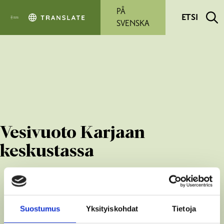
Siirry pääsisältöön
PÅ
ETSI
SVENSKA
Vesivuoto Karjaan
keskustassa
Suostumus
Yksityiskohdat
Tietoja