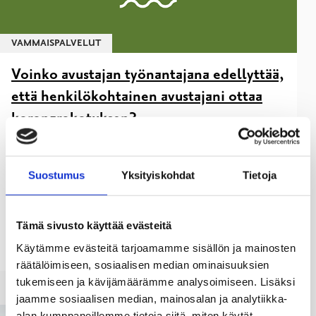
VAMMAISPALVELUT
Voinko avustajan työnantajana edellyttää,
että henkilökohtainen avustajani ottaa
koronarokotuksen?
31.01.22
Suostumus
Yksityiskohdat
Tietoja
Terveysviranomaiset suosittelevat koronarokotuksen
ottamista. Rokotuksen ottaminen suojaa paitsi työntekijää
itseään, myös hänen läheisiään, työkavereita ja avustettavia
Tämä sivusto käyttää evästeitä
henkilöitä. Aiemmin rokotusten ottaminen on ollut
avustajille
Käytämme evästeitä tarjoamamme sisällön ja mainosten
räätälöimiseen, sosiaalisen median ominaisuuksien
tukemiseen ja kävijämäärämme analysoimiseen. Lisäksi
jaamme sosiaalisen median, mainosalan ja analytiikka-
alan kumppaneillemme tietoja siitä, miten käytät