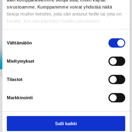
sivustoamme. Kumppanimme voivat yhdistää näitä
tietoja muihin tietoihin, joita olet antanut heille tai joita on
kerätty, kun olet käyttänyt heidän palvelujaan.
Suostumuksen
Välttämätön
valinta
Mieltymykset
VAMMAISPALVELUT
Tilastot
Kuljetuspalvelu uudistuu 1.11.2021 alkaen
Markkinointi
29.10.21
Raaseporin kaupunki on kilpailuttanut vammaispalvelu- ja
sosiaalihuoltolain mukaiseen kuljetuspalveluun liittyvät
Salli kaikki
taksimatkat ja niiden tilausvälityspalvelut