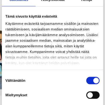
Näihin kysymyksiin pureutuu monitaiteellinen
kehittäjäryhmä Vastuullisuusagentit,
Tämä sivusto käyttää evästeitä
Käytämme evästeitä tarjoamamme sisällön ja mainosten
räätälöimiseen, sosiaalisen median ominaisuuksien
tukemiseen ja kävijämäärämme analysoimiseen. Lisäksi
jaamme sosiaalisen median, mainosalan ja analytiikka-
alan kumppaneillemme tietoja siitä, miten käytät
sivustoamme. Kumppanimme voivat yhdistää näitä
tietoja muihin tietoihin, joita olet antanut heille tai joita on
kerätty, kun olet käyttänyt heidän palvelujaan.
Suostumuksen
Välttämätön
valinta
TAITEEN PERUSOPETUS
Mieltymykset
Luovia tiloja