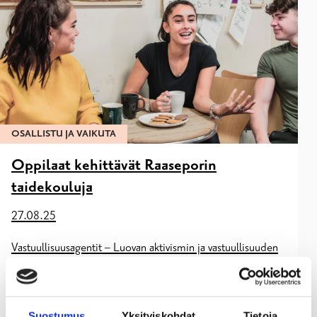
OSALLISTU JA VAIKUTA
Oppilaat kehittävät Raaseporin
taidekouluja
27.08.25
Vastuullisuusagentit – Luovan aktivismin ja vastuullisuuden
edelläkävijät
Miten taiteen perusopetuksen opistoissa voidaan olla
valppaina yhteiskunnalliselle muutokselle, edistää dialogia
ja nuorten vaikuttamismahdollisuuksia?
Suostumus
Yksityiskohdat
Tietoja