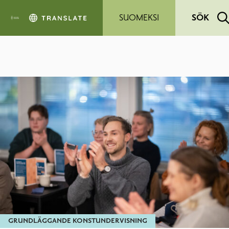
Hoppa till sidans innehåll
SUOMEKSI
SÖK
GRUNDLÄGGANDE KONSTUNDERVISNING