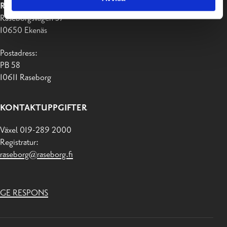
RASEBORGS STAD
Raseborgsvägen 37
10650 Ekenäs
Postadress:
PB 58
10611 Raseborg
KONTAKTUPPGIFTER
Växel 019-289 2000
Registratur:
raseborg@raseborg.fi
GE RESPONS