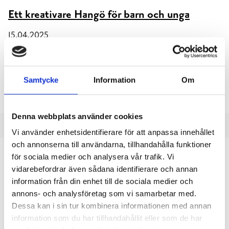
Ett kreativare Hangö för barn och unga
15.04.2025
Den 5:e mars 2025 samlade Skapa Position projektet ungefär
trettio entusiaster i Hangös nyöppnade Cafe Station vid
Samtycke
Information
Om
tågstationen för en kväll fylld av inspiration och diskussion kring
konsthobbier.
Denna webbplats använder cookies
Vi använder enhetsidentifierare för att anpassa innehållet
och annonserna till användarna, tillhandahålla funktioner
för sociala medier och analysera vår trafik. Vi
vidarebefordrar även sådana identifierare och annan
information från din enhet till de sociala medier och
annons- och analysföretag som vi samarbetar med.
Dessa kan i sin tur kombinera informationen med annan
information som du har tillhandahållit eller som de har