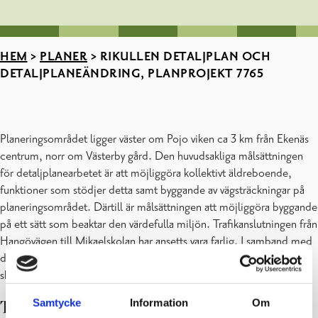
HEM
>
PLANER
>
RIKULLEN DETALJPLAN OCH
DETALJPLANEÄNDRING, PLANPROJEKT 7765
Planeringsområdet ligger väster om Pojo viken ca 3 km från Ekenäs
centrum, norr om Västerby gård. Den huvudsakliga målsättningen
för detaljplanearbetet är att möjliggöra kollektivt äldreboende,
funktioner som stödjer detta samt byggande av vägsträckningar på
planeringsområdet. Därtill är målsättningen att möjliggöra byggande
på ett sätt som beaktar den värdefulla miljön. Trafikanslutningen från
Hangövägen till Mikaelskolan har ansetts vara farlig. I samband med
detaljplanearbetet utreds en säkrare, gemensam trafikanslutning till
skolområdet och Rikullen.
Samtycke
Information
Om
Tilläggsinformation ges av: