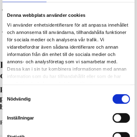
Frågor angående planen besvaras av planläggningskonsult MNY
Denna webbplats använder cookies
Arkitekter Ab, arkitekt Mathias Nyström, 0400 166 395,
mathias(at)mnyark.fi
Vi använder enhetsidentifierare för att anpassa innehållet
Planens administrativa behandling i staden sköts av ledande
och annonserna till användarna, tillhandahålla funktioner
planläggningsingenjör Niclas Skog, 019 289 3840,
för sociala medier och analysera vår trafik. Vi
niclas.skog(at)raseborg.fi
vidarebefordrar även sådana identifierare och annan
information från din enhet till de sociala medier och
annons- och analysföretag som vi samarbetar med.
Projektets behandlingsskeden
Dessa kan i sin tur kombinera informationen med annan
och planmaterial
information som du har tillhandahållit eller som de har
samlat in när du har använt deras tjänster.
Planläggningens påbörjande och
Samtyckesval
program för deltagande och
Nödvändig
bedömning (PDB)
Inställningar
Planen har kungjorts som anhängig: 16.4.2021.
Statistik