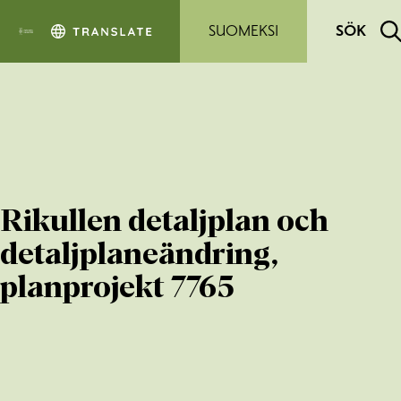
Hoppa till sidans innehåll
SUOMEKSI
SÖK
Rikullen detaljplan och
detaljplaneändring,
planprojekt 7765