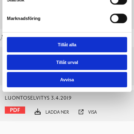
PROGRAM FÖR DELTAGANDE OCH BEDÖMNING
Marknadsföring
LADDA NER
VISA
Annat material
Tillåt alla
MAAPERÄN PILAANTUNEISUUDEN
TUTKIMUSRAPORTTI
Tillåt urval
LADDA NER
VISA
Avvisa
LUONTOSELVITYS 3.4.2019
LADDA NER
VISA