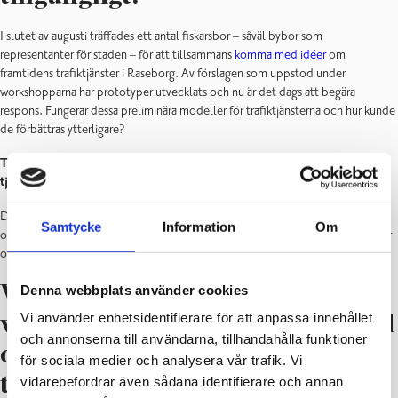
I slutet av augusti träffades ett antal fiskarsbor – såväl bybor som
representanter för staden – för att tillsammans
komma med idéer
om
framtidens trafiktjänster i Raseborg. Av förslagen som uppstod under
workshopparna har prototyper utvecklats och nu är det dags att begära
respons. Fungerar dessa preliminära modeller för trafiktjänsterna och hur kunde
de förbättras ytterligare?
Tjänsterna har nu modellerats och utvecklats vidare till olika
tjänsteprototyper som presenteras här:
[klicka här]
Du kan bekanta dig med prototyperna på förhand och samtidigt ge respons
Samtycke
Information
Om
oberoende av om du deltar i workshopparna eller inte. All respons är viktig för
oss och responsen samlas in anonymt.
Denna webbplats använder cookies
Välkommen att delta i
Vi använder enhetsidentifierare för att anpassa innehållet
workshoppar där du får vara med
och annonserna till användarna, tillhandahålla funktioner
och utveckla framtidens
för sociala medier och analysera vår trafik. Vi
trafiktjänster i Raseborg!
vidarebefordrar även sådana identifierare och annan