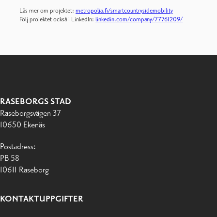
Läs mer om projektet:
metropolia.fi/smartcountrysidemobility
Följ projektet också i LinkedIn:
linkedin.com/company/77761209/
RASEBORGS STAD
Raseborgsvägen 37
10650 Ekenäs
Postadress:
PB 58
10611 Raseborg
KONTAKTUPPGIFTER