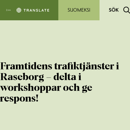
Hoppa till sidans innehåll
SUOMEKSI
SÖK
Framtidens trafiktjänster i
Raseborg – delta i
workshoppar och ge
respons!