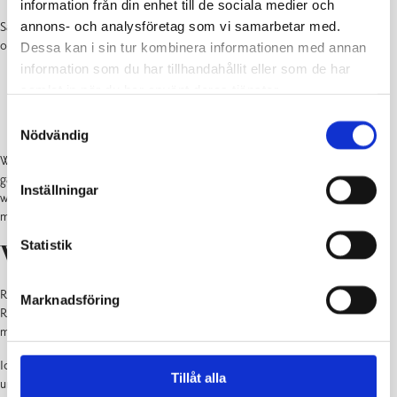
information från din enhet till de sociala medier och
annons- och analysföretag som vi samarbetar med.
Samma prototyper kommer också att presenteras vid workshopparna i Fiskars
och Pojo:
Dessa kan i sin tur kombinera informationen med annan
information som du har tillhandahållit eller som de har
Fiskars, Café Pesula 5.10. kl 16-19
samlat in när du har använt deras tjänster.
Pohja, Pohjan kirjasto, 6.10. kl 16-19
Samtyckesval
Nödvändig
Workshopparna är fria tillställningar och du kan titta in under workshoppens
gång enligt egen tidtabell. Experterna i projektet är på plats under hela
Inställningar
workshoppen och tar emot responsen. Vi bjuder på förfriskningar och
mellanmål.
Obs
Workshopparna hålls på finska.
Statistik
Vad har hänt före workshoppen?
Responsworkshoppen baserar sig på workshoppen ”Framtidens trafiktjänster i
Marknadsföring
Raseborg” som hölls i slutet av augusti och där fiskarsborna tillsammans kom
med idéer för framtidens trafiktjänster.
Idékläcknings- och utvecklingsarbetet baserar sig på det arbete som gjorts
Tillåt alla
under våren 2022: Genom en persontrafikundersökning och intervjuer fick