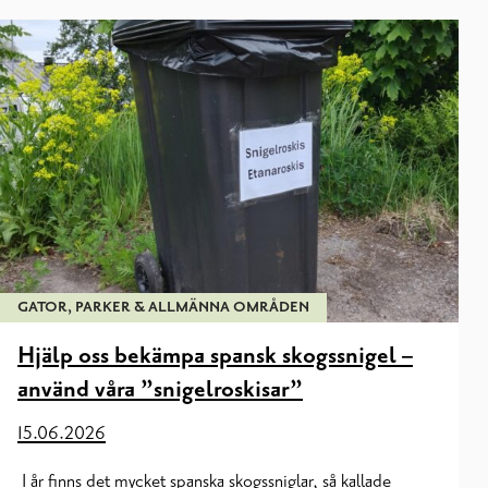
GATOR, PARKER & ALLMÄNNA OMRÅDEN
Hjälp oss bekämpa spansk skogssnigel –
använd våra ”snigelroskisar”
15.06.2026
I år finns det mycket spanska skogssniglar, så kallade