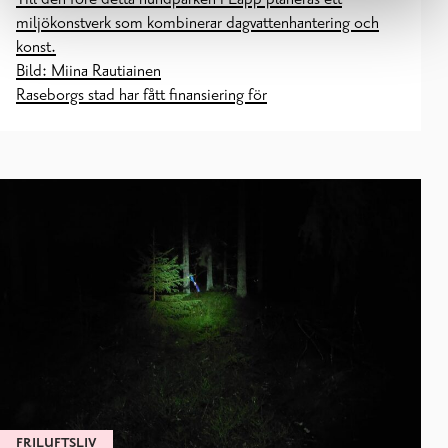
miljökonstverk som kombinerar dagvattenhantering och
konst.
Bild: Miina Rautiainen
Raseborgs stad har fått finansiering för
FRILUFTSLIV