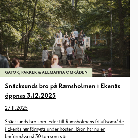
GATOR, PARKER & ALLMÄNNA OMRÅDEN
Snäcksunds bro på Ramsholmen i Ekenäs
öppnas 3.12.2025
27.11.2025
Snäcksunds bro som leder till Ramsholmens friluftsområde
i Ekenäs har förnyats under hösten. Bron har nu en
bärförmåga på 30 ton som gör