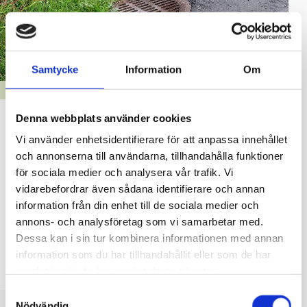
Samtycke
Information
Om
GATOR, PARKER & ALLMÄNNA OMRÅDEN
Dagvattenprogram och uppdatering av
Denna webbplats använder cookies
dagvattenavloppsområdet
Vi använder enhetsidentifierare för att anpassa innehållet
och annonserna till användarna, tillhandahålla funktioner
29.01.2026
för sociala medier och analysera vår trafik. Vi
vidarebefordrar även sådana identifierare och annan
Raseborgs stad har utarbetat ett dagvattenprogram för
information från din enhet till de sociala medier och
2025–2030 och uppdaterat dagvattenavloppsområdet
annons- och analysföretag som vi samarbetar med.
som avses i vattenförsörjningslagen. Dagvattenprogrammet
Dessa kan i sin tur kombinera informationen med annan
är Raseborgs första i sitt slag.
information som du har tillhandahållit eller som de har
Stadsfullmäktige har
samlat in när du har använt deras tjänster.
Samtyckesval
Nödvändig