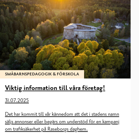
SMÅBARNSPEDAGOGIK & FÖRSKOLA
Viktig information till våra företag!
31.07.2025
Det har kommit till vår kännedom att det i stadens namn
säljs annonser eller begärs om understöd för en kampanj
om trafiksäkerhet på Raseborgs daghem.