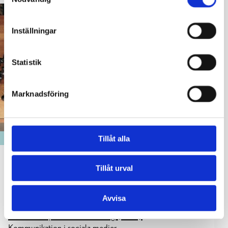
Inställningar
Statistik
Marknadsföring
FÖRETAGANDE
Tillåt alla
Aktuella online-utbildningar med Novago
Tillåt urval
01.11.2023
Avvisa
Instagram för nybörjare
Användarskapad marknadsföring (UGC)
Kommunikation i sociala medier