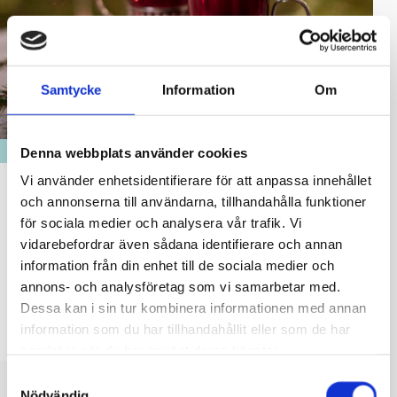
Samtycke
Information
Om
FÖRETAGANDE
Denna webbplats använder cookies
Vi använder enhetsidentifierare för att anpassa innehållet
Julgröt för lokala företagare
och annonserna till användarna, tillhandahålla funktioner
för sociala medier och analysera vår trafik. Vi
23.11.2023
vidarebefordrar även sådana identifierare och annan
Raseborgs stad bjuder på julgröt för lokala företagare i
information från din enhet till de sociala medier och
Café Schjerfbeck, Ekenäs (Järnvägsstationens väntesal).
annons- och analysföretag som vi samarbetar med.
Tisdag 19.12.2023 kl. 7.30-9.30.
Dessa kan i sin tur kombinera informationen med annan
Kom och träffa Raseborgs stads representanter,
information som du har tillhandahållit eller som de har
samlat in när du har använt deras tjänster.
Samtyckesval
Nödvändig